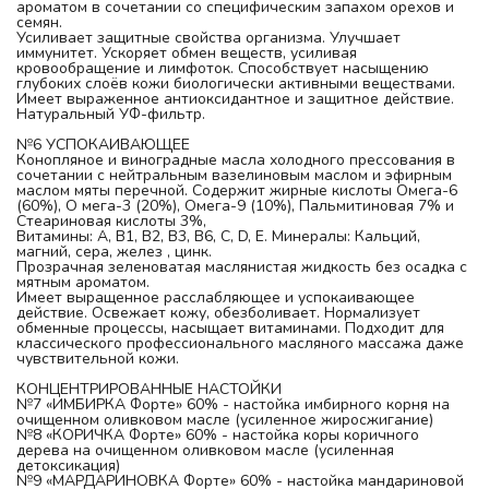
ароматом в сочетании со специфическим запахом орехов и 
семян.
Усиливает защитные свойства организма. Улучшает 
иммунитет. Ускоряет обмен веществ, усиливая 
кровообращение и лимфоток. Способствует насыщению 
глубоких слоёв кожи биологически активными веществами. 
Имеет выраженное антиоксидантное и защитное действие. 
Натуральный УФ-фильтр.
№6 УСПОКАИВАЮЩЕЕ
Конопляное и виноградные масла холодного прессования в 
сочетании с нейтральным вазелиновым маслом и эфирным 
маслом мяты перечной. Содержит жирные кислоты Омега-6 
(60%), О мега-3 (20%), Омега-9 (10%), Пальмитиновая 7% и 
Стеариновая кислоты 3%, 
Витамины: А, В1, В2, В3, В6, С, D, Е. Минералы: Кальций, 
магний, сера, желез , цинк.
Прозрачная зеленоватая маслянистая жидкость без осадка с 
мятным ароматом.
Имеет выращенное расслабляющее и успокаивающее 
действие. Освежает кожу, обезболивает. Нормализует 
обменные процессы, насыщает витаминами. Подходит для 
классического профессионального масляного массажа даже 
чувствительной кожи. 
КОНЦЕНТРИРОВАННЫЕ НАСТОЙКИ
№7 «ИМБИРКА Форте» 60% - настойка имбирного корня на 
очищенном оливковом масле (усиленное жиросжигание)
№8 «КОРИЧКА Форте» 60% - настойка коры коричного 
дерева на очищенном оливковом масле (усиленная 
детоксикация)
№9 «МАРДАРИНОВКА Форте» 60% - настойка мандариновой 