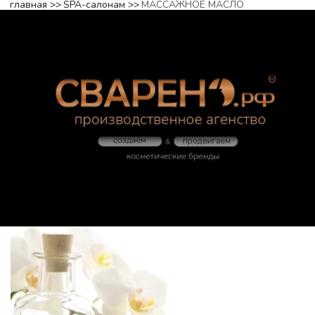
главная
 >> 
SPA-салонам
 >> 
МАССАЖНОЕ МАСЛО