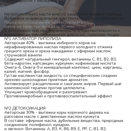
Срок годности 7 месяцев.
Не использовать масло вместо защитного крема от солнца. 
Возможна индивидуальная чувствительность к компонентам. 
Перед использованием протестировать:
капля на запястье, выждать 30 мин.
С осторожностью при беременности и чувствительности к 
компонентам, при повышенном давлении, пожилым людям
№1 АКТИВАТОР ЛИПОЛИЗА
Авторская 40% - вытяжка имбирного корня на 
нерафинированных маслах первого холодного отжима 
грецкого ореха и ореха макадамии с эфирным маслом 
стручковой ванили. 
Содержит натуральный гингерол, витамины С, В1, В2, В3, 
бета-каротин, капсаицин, куркумин, кофеиновая кислота
Омега-6, Омега-9 и минеральный комплекс: цинк, марганец, 
калий, магний, фосфор.
Густая маслянистая жидкость со специфическим сладким 
орехово-шоколадным приятным ароматом.
Активизирует расщепление и сжигание жиров. Первый шаг 
комплексной терапии против целлюлита.
Улучшает кровообращение и разогревает. 
Противомикробный и противовоспалительный эффект
№2 ДЕТОКСИКАЦИЯ
Авторская 30% - вытяжка коры коричного дерева на 
рапсовом масле с девственным маслом кунжута.
В составе: эфирные масла, дубильные вещества, природные 
соединения: полифенол, кумарин.
и эвгенол. Витамины: А, В3, К, В6, В9, Е, РР, С, В1, В2;