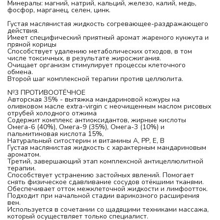
Минералы: магний, натрий, кальций, железо, калий, медь, 
фосфор, марганец, селен, цинк.
Густая маслянистая жидкость согревающее-раздражающего 
действия.
Имеет специфический приятный аромат жареного кунжута и 
пряной корицы
Способствует удалению метаболических отходов, в том 
числе токсичных, в результате жиросжигания.
Очищает организм стимулирует процессы клеточного 
обмена.
Второй шаг комплексной терапии против целлюлита.
№3 ПРОТИВООТЁЧНОЕ
Авторская 35% - вытяжка мандариновой кожуры на 
оливковом масле extra-virgin c неочищенным маслом рисовых 
отрубей холодного отжима
Содержит комплекс антиоксидантов, жирные кислоты 
Омега-6 (40%), Омега-9 (35%), Омега-3 (10%) и 
пальмитиновая кислота 15%,
Натуральный ситостерин и витамины А, РР, Е, В
Густая маслянистая жидкость с характерным мандариновым 
ароматом. 
Третий, завершающий этап комплексной антицеллюлитной 
терапии.
Способствует устранению застойных явлений. Помогает 
снять физическое сдавливание сосудов отёкшими тканями. 
Обеспечивает отток межклеточной жидкости и лимфоотток. 
Подходит при начальной стадии варикозного расширения 
вен.
Используется в сочетании со щадящими техниками массажа, 
который осуществляет только специалист.