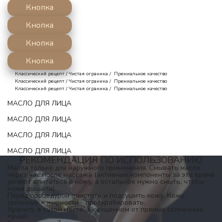
Кнопка
Кнопка
Кнопка
Кнопка
     Классический рецепт / Чистая ограника /  Премиальное качество
     Классический рецепт / Чистая ограника /  Премиальное качество
     Классический рецепт / Чистая ограника /  Премиальное качество
МАСЛО ДЛЯ ЛИЦА
МАСЛО ДЛЯ ЛИЦА
МАСЛО ДЛЯ ЛИЦА
МАСЛО ДЛЯ ЛИЦА
РЕКОМЕНДАЦИЯ ПО ИСПОЛЬЗОВАНИЮ
Масла только для наружного применения. Смывать масло 
через час после массажа (активные компоненты за это время 
успеют впитаться в кожу, а остальное нужно смыть, чтобы 
кожа дышала).
Перед процедурой очистить и подсушить кожу. Кожу, 
склонную к жирности - проскрабировать.
Хранить в сухом месте, защищённом от прямых солнечных 
лучей.