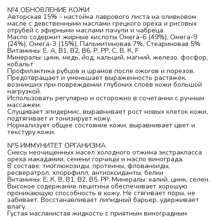
№4 ОБНОВЛЕНИЕ КОЖИ
Авторская 15% - настойка лаврового листа на оливковом 
масле с девственными маслами грецкого ореха и рисовых 
отрубей с эфирными маслами пачули и чабреца.
Масло содержит жирные кислоты Омега-6 (49%), Омега-9 
(24%), Омега-3 (15%), Пальмитиновая 7%, Стеариновая 5%
Витамины: Е, А, В1, В2, В6, Р, РР, С, В, К, F
Минералы: цинк, медь, йод, кальций, магний, железо, фосфор, 
кобальт
Профилактика рубцов и шрамов после ожогов и порезов.
Предотвращает и уменьшает выраженность растяжек, 
возникших при повреждении глубоких слоёв кожи большой 
нагрузкой.
Использовать регулярно и осторожно в сочетании с ручным 
массажем.
Слущивает эпидермис, выравнивает рост новых клеток кожи, 
подтягивает и тонизирует кожу.
Нормализует общее состояние кожи, выравнивает цвет и 
текстуру кожи.
№5 ИММУНИТЕТ ОРГАНИЗМА
Смесь неочищенных масел холодного отжима экстракласса 
ореха макадамии, семени горчицы и масло винограда.
В составе: тиоглюкозиды, протеины, флованоиды, 
ресвератрол, хлорофилл, антиоксиданты, белки
Витамины: Е, К, В, В1, В2, В5, РР. Минералы: калий, цинк, селен.
Высокое содержание лецитина обеспечивает хорошую 
проникающую способность в кожу. Не стягивает поры, не 
забивает. Восстанавливает липидный барьер, удерживает 
влагу. 
Густая маслянистая жидкость с приятным виноградным 