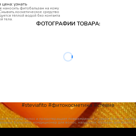
 цена: 
узнать 
е наносить фитобальзам на кожу 
Смывать косметическое средство 
уется тёплой водой без контакта 
й тела.  
ФОТОГРАФИИ ТОВАРА:
#steviafito #фитокосметика #стевия
чает полотно волос и предотвращает повреждение от сушки феном, вытяжк
уральные бальзамы, кондиционер для волос, натуралка, бальзам для волос