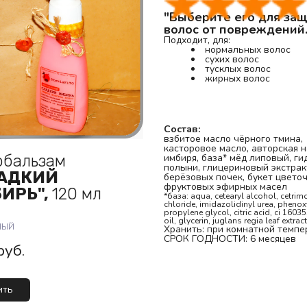
"Выберите его для защ
волос от повреждений..
Подходит, для:
нормальных волос
сухих волос
тусклых волос
жирных волос
Состав:
взбитое масло чёрного тмина, 
касторовое масло, авторская н
обальзам
имбиря, база* мёд липовый, ги
полыни, глицериновый экстракт
АДКИЙ
берёзовых почек, букет цветоч
фруктовых эфирных масел
ИРЬ",
120 мл
*база: aqua, cetearyl alcohol, cetrim
chloride, imidazolidinyl urea, phenox
propylene glycol, citric acid, ci 16035
oil, glycerin, juglans regia leaf extract
НЫЙ
Хранить: при комнатной темпе
СРОК ГОДНОСТИ: 6 месяцев 
руб.
ить