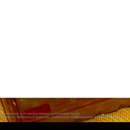
и утюжком и от интенсивных солнечных лучей
 с имбирём, имбирный бальзам, имбирный кондиционер, кондиционер для 