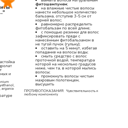
вымыть волосы натуральным 
фитошампунем
;
иты 
на влажные чистые волосы 
."
нанести небольшое количество 
бальзама, отступив 3-5 см от 
корней волос;
равномерно распределить 
фитобальзам по всей длине;
с помощью резинки для волос 
зафиксировать пряди с 
нанесённым фитобальзамом в 
не тугой пучок (гульку);
оставить на 5 минут, избегая 
попадания на волосы воды;
смыть средство с волос 
проточной водой, температура 
астойка 
которой на несколько градусов 
дролат 
ниже, чем та, в которой мылись 
 
волосы;
ных и 
промокнуть волосы чистым 
махровым полотенцем, 
onium 
высушить
yethanol, 
, argania 
ПРОТИВОПОКАЗАНИЯ:  Чувствительность к 
любому компоненту 
ратуре