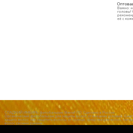
Оптовая
Важно: н
головы! 
рекоменд
её с коже
СЛАДКИЙ ИМБИРЬ фитобальзам SteviaFiTO. Сделано в России
Органический фитобальзам для защиты волос от внешних условий. Смяг
защита волос, как защитить волосы от солнца, средства для волос, нат
волос своими руками